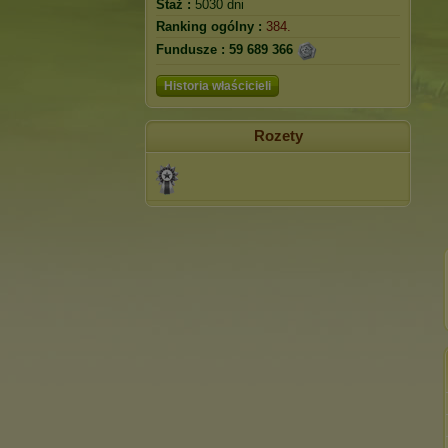
Staż :
5030 dni
Ranking ogólny :
384.
Fundusze :
59 689 366
Historia właścicieli
Rozety