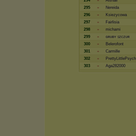
294
Alshall
=
295
Nereida
=
296
Ksiezycowa
=
297
Fairlisia
=
298
michami
=
299
ɢʀᴜʙʏ ꜱᴢᴄᴢᴜʀ
=
300
Belerofont
=
301
Carmille
=
302
PrettyLittlePsyc
=
303
Aga282000
=