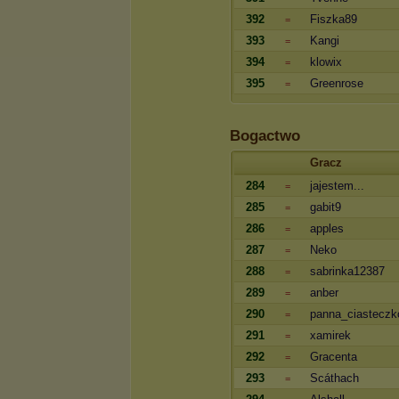
392
Fiszka89
=
393
Kangi
=
394
klowix
=
395
Greenrose
=
Bogactwo
Gracz
284
jajestem...
=
285
gabit9
=
286
apples
=
287
Neko
=
288
sabrinka12387
=
289
anber
=
290
panna_ciasteczk
=
291
xamirek
=
292
Gracenta
=
293
Scáthach
=