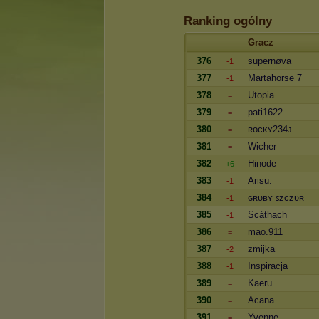
Ranking ogólny
Gracz
376
supernøva
-1
377
Martahorse 7
-1
378
Utopia
=
379
pati1622
=
380
ʀoᴄᴋʏ234ᴊ
=
381
Wicher
=
382
Hinode
+6
383
Arisu.
-1
384
ɢʀᴜʙʏ ꜱᴢᴄᴢᴜʀ
-1
385
Scáthach
-1
386
mao.911
=
387
zmijka
-2
388
Inspiracja
-1
389
Kaeru
=
390
Acana
=
391
Yvenne
=