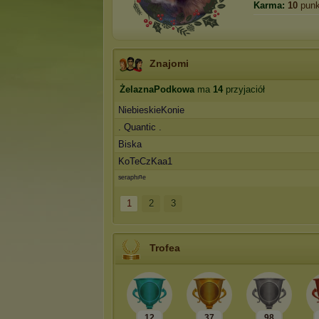
Karma:
10
punk
Znajomi
ŻelaznaPodkowa
ma
14
przyjaciół
NiebieskieKonie
. Quantic .
Biska
KoTeCzKaa1
ˢᵉʳᵃᵖʰᶦⁿᵉ
1
2
3
Trofea
12
37
98