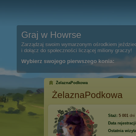
Graj w Howrse
Zarządzaj swoim wymarzonym ośrodkiem jeździe
i dołącz do społeczności liczącej miliony graczy!
Wybierz swojego pierwszego konia:
ŻelaznaPodkowa
ŻelaznaPodkowa
Staż:
5 001
dni
Data rejestracji
Ostatnia wizyta