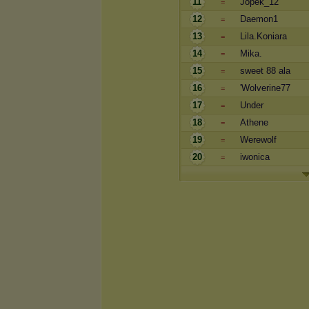
11
Jopek_12
=
12
Daemon1
=
13
Lila.Koniara
=
14
Mika.
=
15
sweet 88 ala
=
16
'Wolverine77
=
17
Under
=
18
Athene
=
19
Werewolf
=
20
iwonica
=