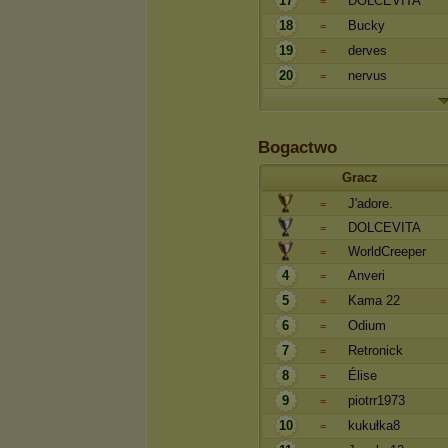
17
DOLCEVITA
=
18
Bucky
=
19
derves
=
20
nervus
=
Bogactwo
Gracz
J'adore.
=
DOLCEVITA
=
WorldCreeper
=
4
Anveri
=
5
Kama 22
=
6
Odium
=
7
Retronick
=
8
Élise
=
9
piotrr1973
=
10
kukułka8
=