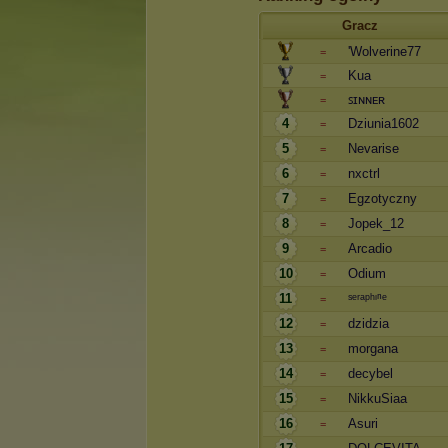
Gracz
'Wolverine77
=
Kua
=
ꜱɪɴɴᴇʀ
=
4
Dziunia1602
=
5
Nevarise
=
6
nxctrl
=
7
Egzotyczny
=
8
Jopek_12
=
9
Arcadio
=
10
Odium
=
11
ˢᵉʳᵃᵖʰᶦⁿᵉ
=
12
dzidzia
=
13
morgana
=
14
decybel
=
15
NikkuSiaa
=
16
Asuri
=