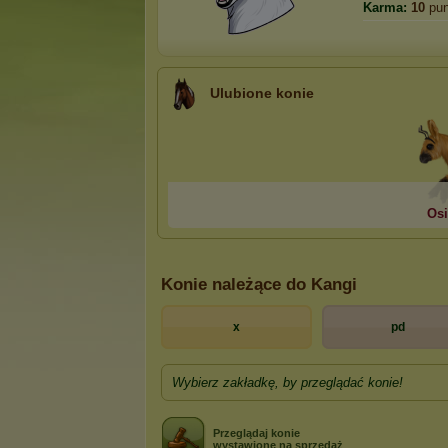
Karma:
10
pun
Ulubione konie
Osi
Konie należące do Kangi
x
pd
Wybierz zakładkę, by przeglądać konie!
Przeglądaj konie
wystawione na sprzedaż