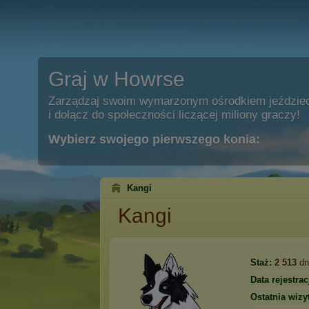
Graj w Howrse
Zarządzaj swoim wymarzonym ośrodkiem jeździe
i dołącz do społeczności liczącej miliony graczy!
Wybierz swojego pierwszego konia:
Kangi
Kangi
Staż:
2 513
dn
Data rejestracj
Ostatnia wizy