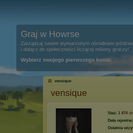
Graj w Howrse
Zarządzaj swoim wymarzonym ośrodkiem jeździe
i dołącz do społeczności liczącej miliony graczy!
Wybierz swojego pierwszego konia:
vensique
vensique
Staż:
1 874
dn
Data rejestracj
Ostatnia wizy