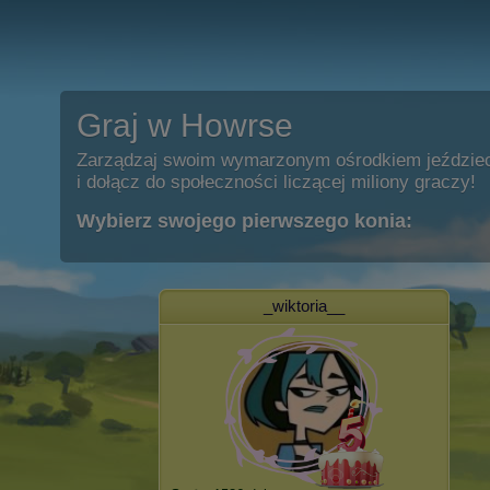
Graj w Howrse
Zarządzaj swoim wymarzonym ośrodkiem jeździe
i dołącz do społeczności liczącej miliony graczy!
Wybierz swojego pierwszego konia:
_wiktoria__