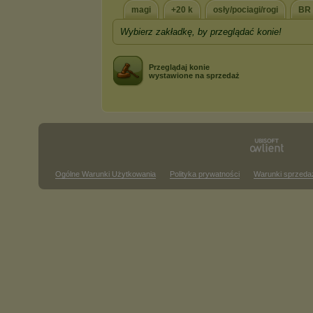
magi
+20 k
osły/pociagi/rogi
BR 
Wybierz zakładkę, by przeglądać konie!
Przeglądaj konie
wystawione na sprzedaż
Ogólne Warunki Użytkowania
Polityka prywatności
Warunki sprzeda