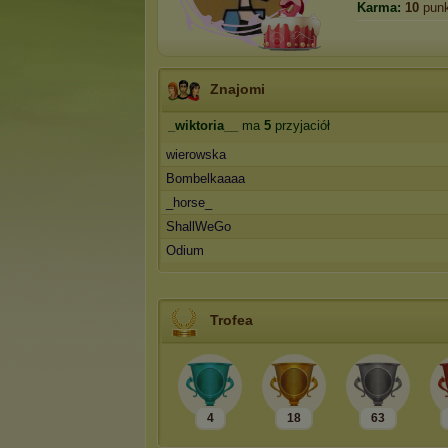
Karma:
10
pun
Znajomi
_wiktoria__
ma
5
przyjaciół
wierowska
Bombelkaaaa
_horse_
ShallWeGo
Odium
Trofea
4
18
63