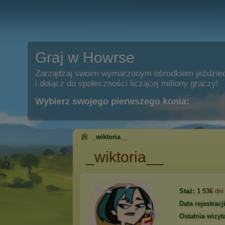
Graj w Howrse
Zarządzaj swoim wymarzonym ośrodkiem jeździe
i dołącz do społeczności liczącej miliony graczy!
Wybierz swojego pierwszego konia:
_wiktoria__
_wiktoria__
Staż:
1 536
dni
Data rejestracji
Ostatnia wizyt