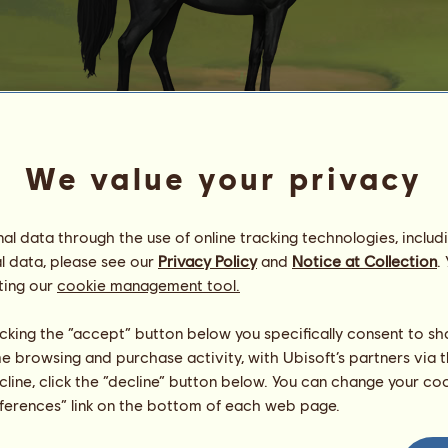
We value your privacy
Ogier
Energia
94
%
l data through the use of online tracking technologies, includ
08:00
Zdrowie
100
%
l data, please see our
Privacy Policy
and
Notice at Collection
.
Morale
94
%
ting our
cookie management tool.
Umiejętności
Suma:
205.30
licking the “accept” button below you specifically consent to s
Wytrzymałość
20.57
me browsing and purchase activity, with Ubisoft’s partners via t
Prędkość
56.06
ecline, click the “decline” button below. You can change your c
Ujeżdżenie
86.31
eferences” link on the bottom of each web page.
Galop
17.72
Kłus
10.72
Skoki
13.91