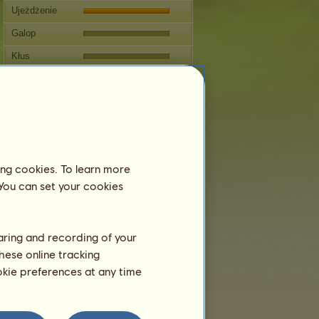
Ujeżdżenie
Galop
Kłus
Skoki
Zawody
Ten koń specjalizuje się w
Jeździectwie Klasycznym.
ing cookies. To learn more
Rozmnażanie
 You can set your cookies
Informacja
Pokrycia:
7
Drzewo genealogiczne
haring and recording of your
Potomstwo
hese online tracking
ookie preferences at any time