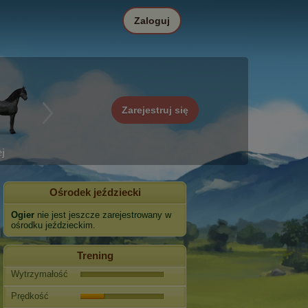
Zaloguj
Zarejestruj się
j
Ośrodek jeździecki
Ogier
nie jest jeszcze zarejestrowany w
ośrodku jeździeckim.
Trening
Wytrzymałość
Prędkość