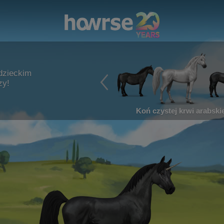
dzieckim
zy!
Koń czystej krwi arabskie