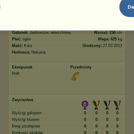
De
Cechy
Geny
Bonus
?
Rasa:
Koń czystej krwi arabskiej
Wiek:
3 lata 10 miesięcy
Gatunek:
Jednorożec wierzchowy
Wzrost:
158
cm
Płeć:
ogier
Waga:
425
kg
Maść:
Kara
Urodzony:
27.03.2013
Hodowca:
Nekusia
Ekwipunek
Przedmioty
brak
Zwycięstwa
Wyścigi galopem
0
0
0
0
Wyścigi kłusem
0
0
0
0
Biegi przełajowe
0
0
0
0
Konkursy skoków
0
0
0
0