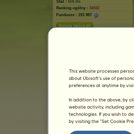
Staż :
609 dni
Ranking ogólny :
34592.
Fundusze :
193 987
Historia właścicieli
Ranking
Ranking ogólny
Ranking gatunków
Ranking zwycięstw
This website processes persona
about Ubisoft's use of persona
preferences at anytime by visi
In addition to the above, by c
website activity, including ga
technologies. If you wish to d
by visiting the “Set Cookie Pr