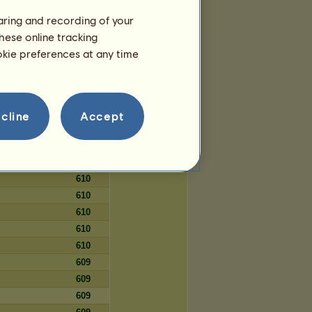
67
haring and recording of your
67
hese online tracking
67
ookie preferences at any time
67
cline
Accept
Dni
610
610
610
610
610
610
610
609
609
609