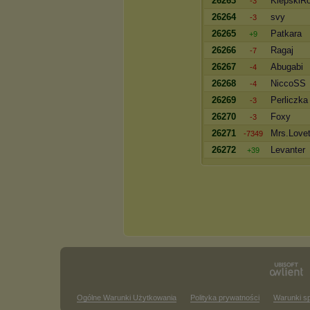
26263
KiepskiRo
-3
26264
svy
-3
26265
Patkara
+9
26266
Ragaj
-7
26267
Abugabi
-4
26268
NiccoSS
-4
26269
Perliczka
-3
26270
Foxy
-3
26271
Mrs.Lovet
-7349
26272
Levanter
+39
Ogólne Warunki Użytkowania
Polityka prywatności
Warunki s