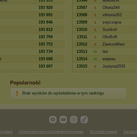
kita
193 933
13506
adasiecki
-1
193 920
13507
Oliwia344
-1
193 891
13508
viktoria352
-1
193 846
13509
zwyczajna
-1
193 812
13510
Suzikrol
-1
193 794
13511
OlivBvB
-1
193 753
13512
ZawszeMaxi
-1
193 734
13513
Ieri
+9
t
193 688
13514
erepres
+9
193 607
13515
Justyna2033
-2
Popularność
Brak wyników do wyświetlenia w tym rankingu
przedaży
Umowa licencyjna użytkownika końcowego
Szczegóły prawne
Zarządza