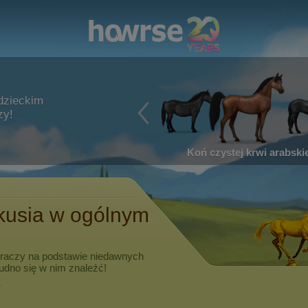
dzieckim
zy!
Koń czystej krwi arabskie
kusia
w ogólnym
graczy na podstawie niedawnych
rudno się w nim znaleźć!
.