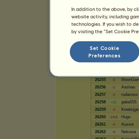
34599
4katix
-14
In addition to the above, by c
34600
Shuno
-14
website activity, including ga
34601
Kasikxk
-14
technologies. If you wish to d
34602
CENSOR
-14
by visiting the “Set Cookie Pr
Bogactwo
Set Cookie
Preferences
Gracz
26253
roksi321
-2
26254
Troikus
-13
26255
MoonGam
-2
26256
Aashaa
-2
26257
rudaxoxo
-2
26258
gaba555
+12
26259
Kowbojger
-3
26260
Hugo
-1415
26261
Aussie
-4
26262
Nekusia
-4