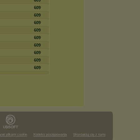
609
609
609
609
609
609
609
609
609
609
nie plikami cookie
Kodeks postępowania
Skontaktuj się z nami