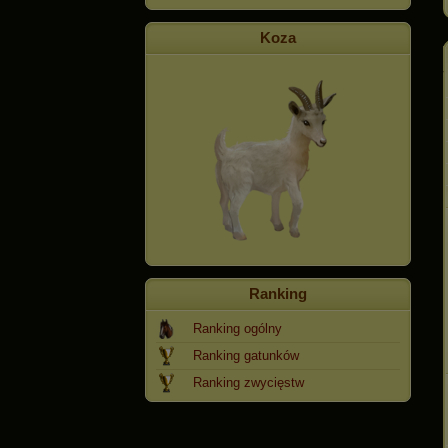
Koza
Ranking
Ranking ogólny
Ranking gatunków
Ranking zwycięstw