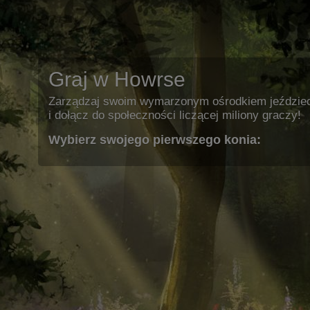
Graj w Howrse
Zarządzaj swoim wymarzonym ośrodkiem jeździe
i dołącz do społeczności liczącej miliony graczy!
Wybierz swojego pierwszego konia: