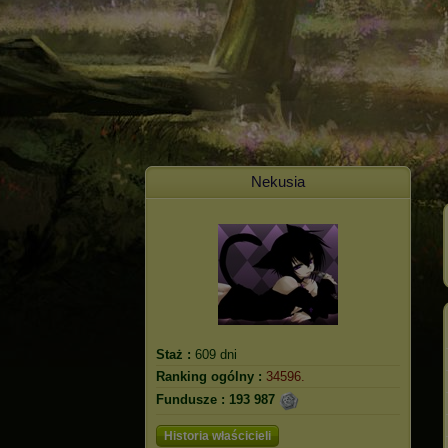
Nekusia
Staż :
609 dni
Ranking ogólny :
34596.
Fundusze :
193 987
Historia właścicieli