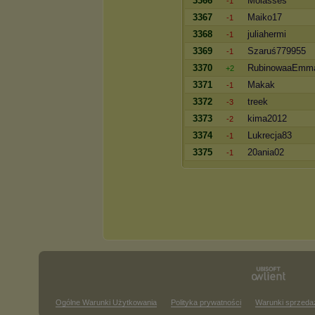
3366
Molasses
-1
3367
Maiko17
-1
3368
juliahermi
-1
3369
Szaruś779955
-1
3370
RubinowaaEmm
+2
3371
Makak
-1
3372
treek
-3
3373
kima2012
-2
3374
Lukrecja83
-1
3375
20ania02
-1
Ogólne Warunki Użytkowania
Polityka prywatności
Warunki sprzeda