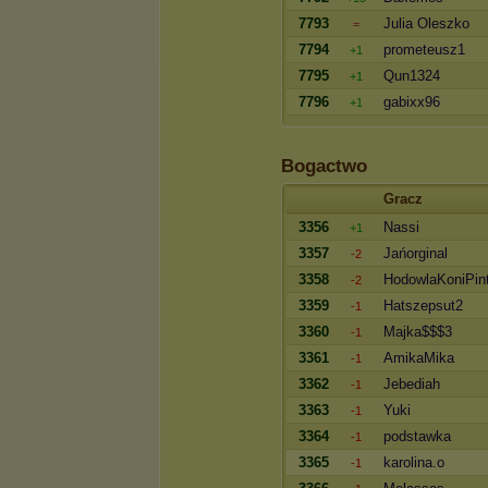
7793
Julia Oleszko
=
7794
prometeusz1
+1
7795
Qun1324
+1
7796
gabixx96
+1
Bogactwo
Gracz
3356
Nassi
+1
3357
Jańorginal
-2
3358
HodowlaKoniPin
-2
3359
Hatszepsut2
-1
3360
Majka$$$3
-1
3361
AmikaMika
-1
3362
Jebediah
-1
3363
Yuki
-1
3364
podstawka
-1
3365
karolina.o
-1