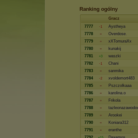
Ranking ogólny
Gracz
7777
Aystheya
-1
7778
Overdose.
=
7779
xXTomuraXx
=
7780
kunakij
=
7781
waszki
+3
7782
Chani
-1
7783
sanmika
=
7784
xvoldemort483
-2
7785
Pszczolkaaa
=
7786
karolina.o
=
7787
Frikola
=
7788
tazleonazawodo
=
7789
Arookei
=
7790
Koniara312
=
7791
eranthe
=
7792
Daxemos
+15