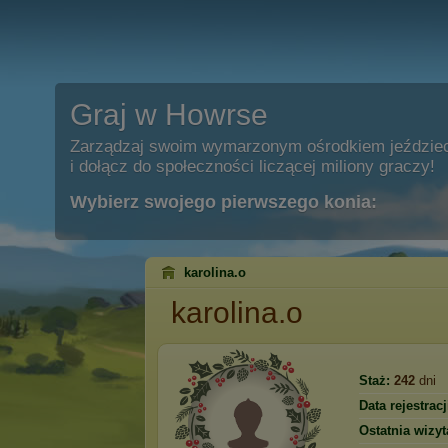
Graj w Howrse
Zarządzaj swoim wymarzonym ośrodkiem jeździe
i dołącz do społeczności liczącej miliony graczy!
Wybierz swojego pierwszego konia:
karolina.o
karolina.o
Staż:
242
dni
Data rejestracj
Ostatnia wizyt