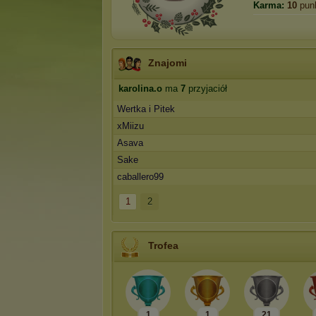
Karma:
10
pun
Znajomi
karolina.o
ma
7
przyjaciół
Wertka i Pitek
xMiizu
Asava
Sake
caballero99
1
2
Trofea
1
1
21