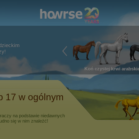
dzieckim
zy!
Koń czystej krwi arabskie
ip 17
w ogólnym
graczy na podstawie niedawnych
rudno się w nim znaleźć!
.