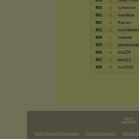
859
cloey i chili
-1
860
sylwixson
+1
861
morelkaa
-2
862
Kazuro.
-2
863
ssoValentin
-1
864
zuberek
=
865
planetamal
=
866
liria228
+1
867
lesio13
-1
868
rico5555
-5
Ogólne Warunki Użytkowania
Polityka prywatności
Warunki s