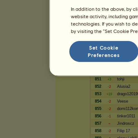
11620
123-mini
-1
In addition to the above, by c
11621
AlicjaS
-1
website activity, including ga
11622
izus
-1
technologies. If you wish to d
11623
Lois
-1
by visiting the “Set Cookie Pr
Bogactwo
Set Cookie
Preferences
Gracz
849
Lynnvael
-1
850
fircyk
+1
851
tohji
+3
852
Alusia2
-2
853
drago12019
+19
854
Veese
-2
855
domi112kon
-2
856
tinker1011
-1
857
Jindroscz
=
858
Filip 17
-2