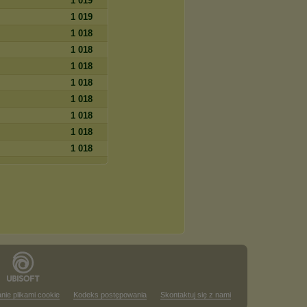
1 019
1 019
1 018
1 018
1 018
1 018
1 018
1 018
1 018
1 018
nie plikami cookie
Kodeks postępowania
Skontaktuj się z nami