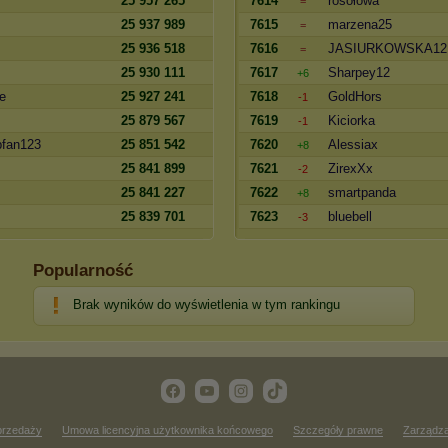
25 957 265
7614
rosołowa
=
25 937 989
7615
marzena25
=
25 936 518
7616
JASIURKOWSKA12
=
25 930 111
7617
Sharpey12
+6
e
25 927 241
7618
GoldHors
-1
25 879 567
7619
Kiciorka
-1
pfan123
25 851 542
7620
Alessiax
+8
25 841 899
7621
ZirexXx
-2
25 841 227
7622
smartpanda
+8
25 839 701
7623
bluebell
-3
Popularność
Brak wyników do wyświetlenia w tym rankingu
przedaży
Umowa licencyjna użytkownika końcowego
Szczegóły prawne
Zarządza