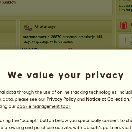
0
punktów
Liczba 
Liczba 
Gratulacje
martynamazur128870
otrzymał gratulacje
144
razy, włączając w to ostatnio:
MAGGIE
28 dni temu
kunegunda2
30 dni temu
kvrolinkq
32 dni temu
We value your privacy
Violinum
34 dni temu
Rainbow_16
34 dni temu
l data through the use of online tracking technologies, includ
l data, please see our
Privacy Policy
and
Notice at Collection
.
ting our
cookie management tool.
licking the “accept” button below you specifically consent to s
me browsing and purchase activity, with Ubisoft’s partners via t
223