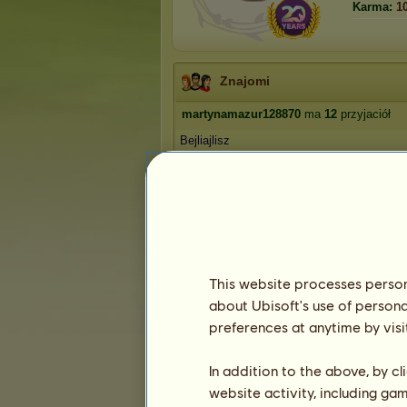
Karma:
1
Znajomi
martynamazur128870
ma
12
przyjaciół
Bejliajlisz
GOLD LOL223
kucyk rasa
MAGGIE
natalia2007a
1
2
3
This website processes persona
about Ubisoft's use of persona
Trofea
preferences at anytime by visi
In addition to the above, by c
website activity, including ga
14
33
98