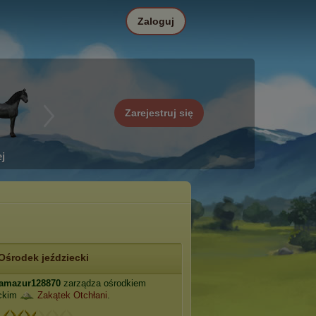
Zaloguj
Zarejestruj się
j
Ośrodek jeździecki
amazur128870
zarządza ośrodkiem
eckim
Zakątek Otchłani
.
: