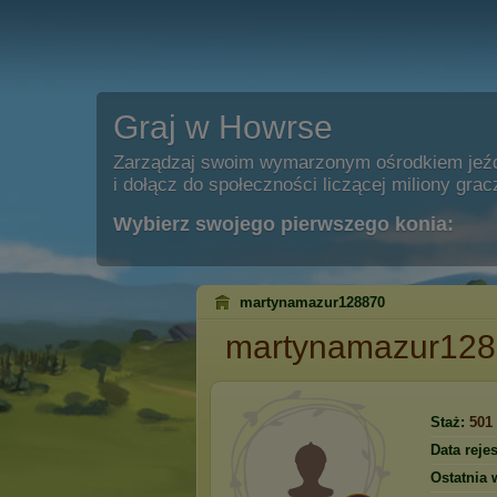
Graj w Howrse
Zarządzaj swoim wymarzonym ośrodkiem jeź
i dołącz do społeczności liczącej miliony grac
Wybierz swojego pierwszego konia:
martynamazur128870
martynamazur12
Staż:
501
Data rejes
Ostatnia 