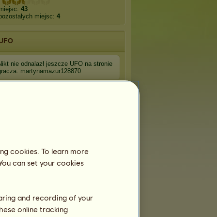
miejsc:
43
pozostałych miejsc:
4
UFO
Nikt nie odnalazł jeszcze UFO na stronie
gracza: martynamazur128870
ing cookies. To learn more
 You can set your cookies
haring and recording of your
hese online tracking