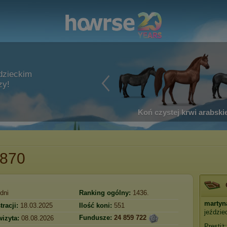
dzieckim
zy!
Koń czystej krwi arabskie
8870
dni
Ranking ogólny:
1436.
martyn
tracji:
18.03.2025
Ilość koni:
551
jeździ
Fundusze:
24 859 722
wizyta:
08.08.2026
Prestiż