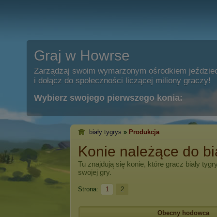
Graj w Howrse
Zarządzaj swoim wymarzonym ośrodkiem jeździe
i dołącz do społeczności liczącej miliony graczy!
Wybierz swojego pierwszego konia:
biały tygrys
»
Produkcja
Konie należące do bia
Tu znajdują się konie, które gracz
biały tygr
swojej gry.
Strona:
1
2
Obecny hodowca