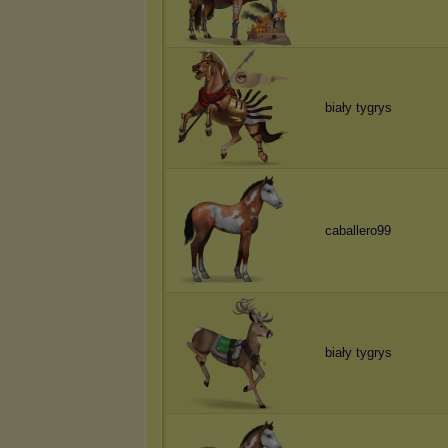
biały tygrys
caballero99
biały tygrys