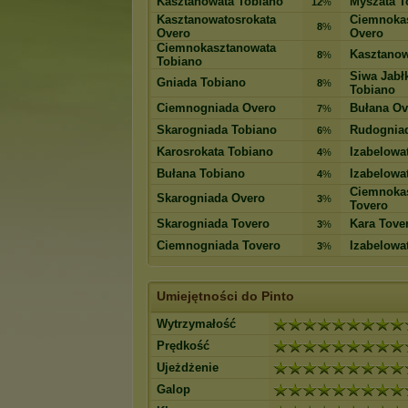
Kasztanowata Tobiano
Myszata T
12
%
Kasztanowatosrokata
Ciemnoka
8
%
Overo
Overo
Ciemnokasztanowata
Kasztanow
8
%
Tobiano
Siwa Jabł
Gniada Tobiano
8
%
Tobiano
Ciemnogniada Overo
Bułana Ov
7
%
Skarogniada Tobiano
Rudognia
6
%
Karosrokata Tobiano
Izabelowa
4
%
Bułana Tobiano
Izabelowa
4
%
Ciemnoka
Skarogniada Overo
3
%
Tovero
Skarogniada Tovero
Kara Tove
3
%
Ciemnogniada Tovero
Izabelowa
3
%
Umiejętności do Pinto
Wytrzymałość
Prędkość
Ujeżdżenie
Galop