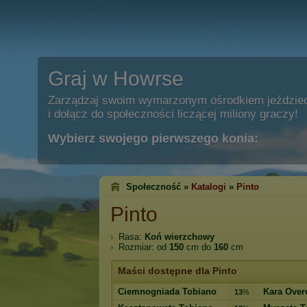
Graj w Howrse
Zarządzaj swoim wymarzonym ośrodkiem jeździe
i dołącz do społeczności liczącej miliony graczy!
Wybierz swojego pierwszego konia:
Społeczność »
Katalogi
»
Pinto
Pinto
Rasa:
Koń wierzchowy
Rozmiar: od
150
cm do
160
cm
Maści dostępne dla Pinto
Ciemnogniada Tobiano
Kara Over
13
%