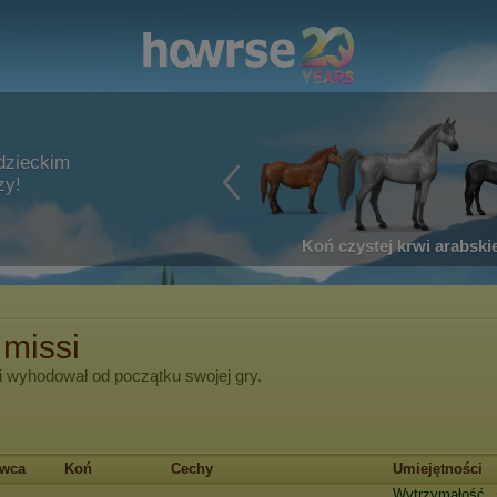
dzieckim
zy!
Koń czystej krwi arabskie
 missi
i
wyhodował od początku swojej gry.
owca
Koń
Cechy
Umiejętności
Wytrzymałość