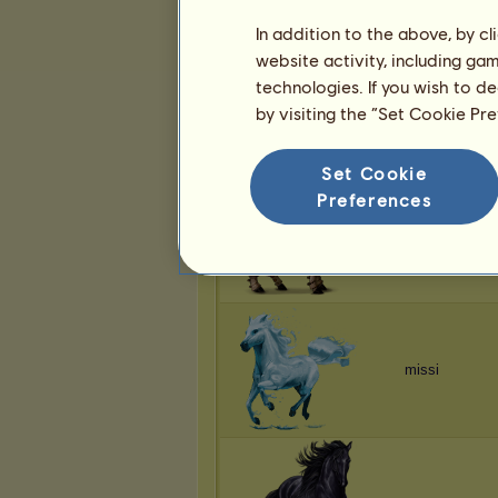
In addition to the above, by c
website activity, including ga
technologies. If you wish to d
missi
by visiting the “Set Cookie Pr
Set Cookie
Preferences
missi
missi