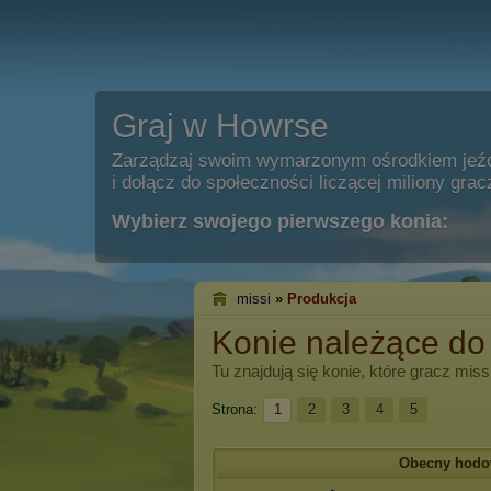
Graj w Howrse
Zarządzaj swoim wymarzonym ośrodkiem jeź
i dołącz do społeczności liczącej miliony grac
Wybierz swojego pierwszego konia:
missi
»
Produkcja
Konie należące do
Tu znajdują się konie, które gracz
miss
Strona:
1
2
3
4
5
Obecny hod