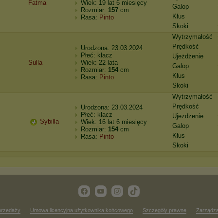
Fatma
Wiek: 19 lat 6 miesięcy
Galop
Rozmiar:
157
cm
Kłus
Rasa:
Pinto
Skoki
Wytrzymałość
Prędkość
Urodzona: 23.03.2024
Płeć: klacz
Ujeżdżenie
Sulla
Wiek: 22 lata
Galop
Rozmiar:
154
cm
Kłus
Rasa:
Pinto
Skoki
Wytrzymałość
Prędkość
Urodzona: 23.03.2024
Płeć: klacz
Ujeżdżenie
Sybilla
Wiek: 16 lat 6 miesięcy
Galop
Rozmiar:
154
cm
Kłus
Rasa:
Pinto
Skoki
przedaży
Umowa licencyjna użytkownika końcowego
Szczegóły prawne
Zarządza