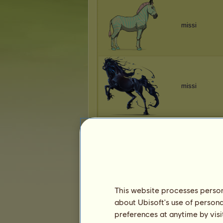
missi
missi
missi
This website processes persona
about Ubisoft's use of persona
missi
preferences at anytime by visi