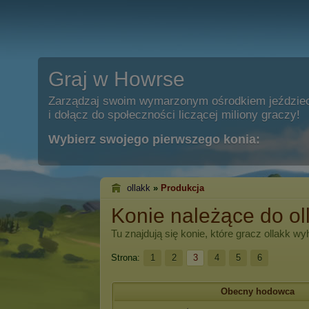
Graj w Howrse
Zarządzaj swoim wymarzonym ośrodkiem jeździe
i dołącz do społeczności liczącej miliony graczy!
Wybierz swojego pierwszego konia:
ollakk
»
Produkcja
Konie należące do ol
Tu znajdują się konie, które gracz
ollakk
wyh
Strona:
1
2
3
4
5
6
Obecny hodowca