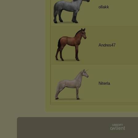
ollakk
Andres47
Niterla