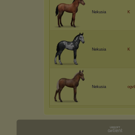
Nekusia
K
Nekusia
K
Nekusia
ogvb