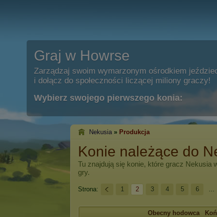
Graj w Howrse
Zarządzaj swoim wymarzonym ośrodkiem jeździe
i dołącz do społeczności liczącej miliony graczy!
Wybierz swojego pierwszego konia:
Nekusia
»
Produkcja
Konie należące do N
Tu znajdują się konie, które gracz
Nekusia
w
gry.
Strona:
1
2
3
4
5
6
...
Obecny hodowca
Koń