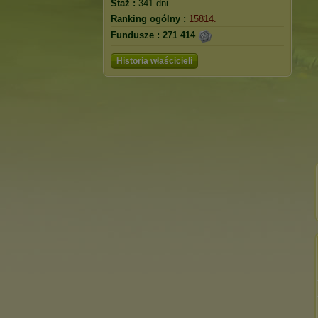
Staż :
341 dni
Ranking ogólny :
15814.
Fundusze :
271 414
Historia właścicieli