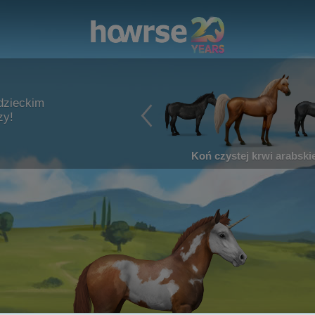
dzieckim
zy!
Koń czystej krwi arabskie