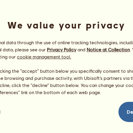
We value your privacy
l data through the use of online tracking technologies, includ
l data, please see our
Privacy Policy
and
Notice at Collection
.
ting our
cookie management tool.
o RÓG
Energia
20
%
licking the “accept” button below you specifically consent to s
21:30
Zdrowie
100
%
me browsing and purchase activity, with Ubisoft’s partners via t
Morale
100
%
ecline, click the “decline” button below. You can change your c
eferences” link on the bottom of each web page.
Umiejętności
Suma:
54.60
Wytrzymałość
9.10
Prędkość
9.10
De
Ujeżdżenie
9.10
Galop
9.10
Kłus
9.10
Skoki
9.10