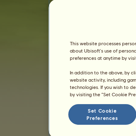
Staż :
138 dni
Ranking ogólny :
34827.
Fundusze :
3 514
Historia właścicieli
Ranking
This website processes persona
about Ubisoft's use of persona
Ranking ogólny
preferences at anytime by visi
Ranking gatunków
Ranking zwycięstw
In addition to the above, by c
website activity, including ga
technologies. If you wish to d
by visiting the “Set Cookie Pr
Set Cookie
Preferences