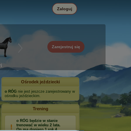
Zaloguj
Zarejestruj się
j
Ośrodek jeździecki
o RÓG
nie jest jeszcze zarejestrowany w
ośrodku jeździeckim.
Trening
o RÓG będzie w stanie
trenować w wieku 2 lata.
On ma dopiero 1 rok 4