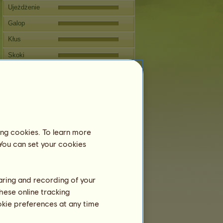
Ujeżdżenie
Galop
Kłus
Skoki
Zawody
Ta klacz specjalizuje się w
Jeździectwie Klasycznym.
Rozmnażanie
ing cookies. To learn more
Informacja
 You can set your cookies
Pokrycia:
2
Drzewo genealogiczne
Potomstwo
haring and recording of your
hese online tracking
ookie preferences at any time