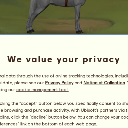
k tenka
We value your privacy
Energia
100
%
09:00
Zdrowie
100
%
l data through the use of online tracking technologies, includ
Morale
100
%
l data, please see our
Privacy Policy
and
Notice at Collection
.
ting our
cookie management tool.
Umiejętności
Suma:
3226.53
Wytrzymałość
248.30
licking the “accept” button below you specifically consent to s
Prędkość
468.31
Ujeżdżenie
1003.30
me browsing and purchase activity, with Ubisoft’s partners via t
Galop
372.08
ecline, click the “decline” button below. You can change your c
Kłus
626.00
eferences” link on the bottom of each web page.
Skoki
508.53