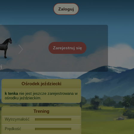
Zaloguj
Zarejestruj się
j
Ośrodek jeździecki
k tenka
nie jest jeszcze zarejestrowana w
ośrodku jeździeckim.
Trening
Wytrzymałość
Prędkość