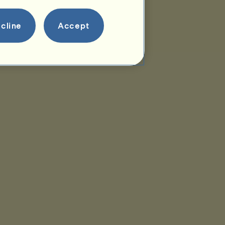
cline
Accept