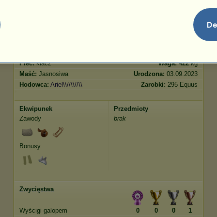
De
Cechy
Geny
Bonus
Rasa:
Tennessee Walker
Wiek:
20 lat 2 miesiące
Gatunek:
Koń wierzchowy
Wzrost:
150
cm
Płeć:
klacz
Waga:
422
kg
Maść:
Jasnosiwa
Urodzona:
03.09.2023
Hodowca:
Ariel\\//\\//\\
Zarobki:
295 Equus
Ekwipunek
Przedmioty
Zawody
brak
Bonusy
Zwycięstwa
Wyścigi galopem
0
0
0
1