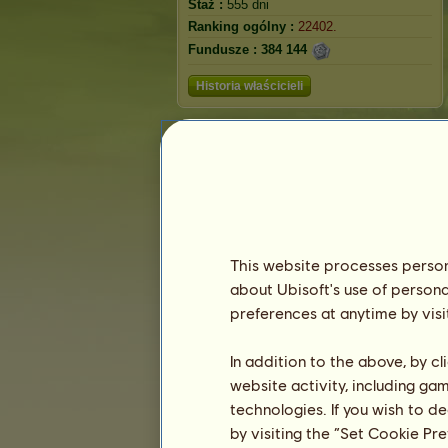
Staż :
555 dni
Ranking ogólny :
22402.
Fundusze :
384 144
Historia właścicieli
Ranking
Ranking ogólny
Ranking gatunków
Ranking zwycięstw
This website processes persona
about Ubisoft's use of persona
preferences at anytime by visi
In addition to the above, by c
website activity, including ga
technologies. If you wish to d
by visiting the “Set Cookie Pr