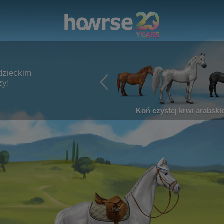
dzieckim
zy!
Koń czystej krwi arabskie