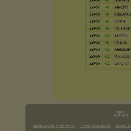
22456
S.aureus
+9
22457
Alex203
+9
22458
julia1090
+9
22459
Okime
+9
22460
natisiede
+9
22461
asik448
+10
22462
nataloa
+8
22463
Alakaza
+11
22464
Molixddd
+11
22465
Gringrich
+11
Ogólne Warunki Użytkowania
Polityka prywatności
Warunki s