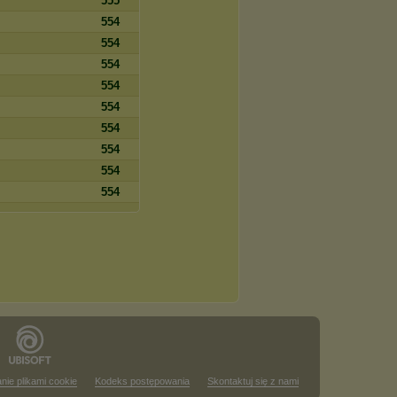
555
554
554
554
554
554
554
554
554
554
nie plikami cookie
Kodeks postępowania
Skontaktuj się z nami