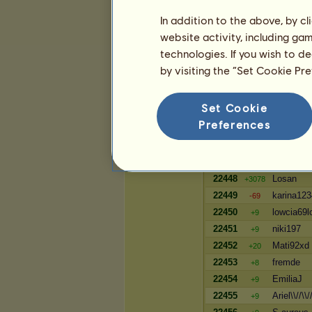
22401
Enigma
+180
In addition to the above, by c
22402
nikola_02
-5
website activity, including ga
22403
Xiumin
-5
technologies. If you wish to d
22404
Antiоquiа
-4
by visiting the “Set Cookie Pr
Bogactwo
Set Cookie
Preferences
Gracz
22446
biankaaa
-248
22447
orlikova
+11
22448
Losan
+3078
22449
karina12
-69
22450
lowcia69l
+9
22451
niki197
+9
22452
Mati92xd
+20
22453
fremde
+8
22454
EmiliaJ
+9
22455
Ariel\\//\\/
+9