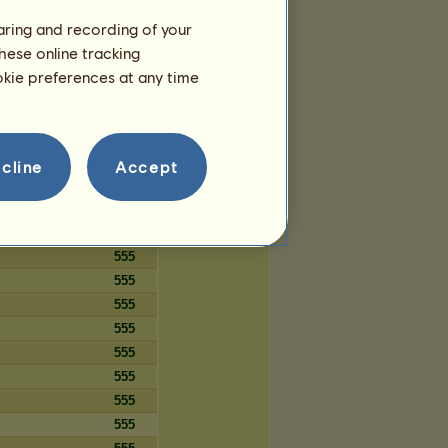
69
haring and recording of your
69
hese online tracking
69
ookie preferences at any time
69
cline
Accept
Dni
555
555
555
555
555
555
555
555
555
555