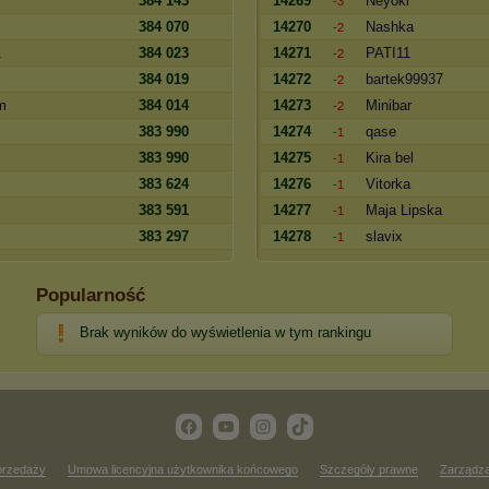
384 143
14269
Neyoki
-3
384 070
14270
Nashka
-2
1
384 023
14271
PATI11
-2
384 019
14272
bartek99937
-2
m
384 014
14273
Minibar
-2
383 990
14274
qase
-1
383 990
14275
Kira bel
-1
m
383 624
14276
Vitorka
-1
383 591
14277
Maja Lipska
-1
383 297
14278
slavix
-1
Popularność
Brak wyników do wyświetlenia w tym rankingu
przedaży
Umowa licencyjna użytkownika końcowego
Szczegóły prawne
Zarządza