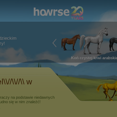
dzieckim
zy!
Koń czystej krwi arabskie
\\//\\//\\
w
graczy na podstawie niedawnych
rudno się w nim znaleźć!
.