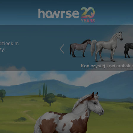
dzieckim
zy!
Koń czystej krwi arabskie