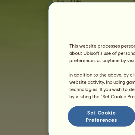
Staż :
610 dni
Ranking ogólny :
7731.
Fundusze :
15 579 660
Historia właścicieli
Ranking
This website processes persona
Ranking ogólny
about Ubisoft's use of persona
Ranking gatunków
preferences at anytime by visi
Ranking zwycięstw
In addition to the above, by c
website activity, including ga
technologies. If you wish to d
by visiting the “Set Cookie Pr
Set Cookie
Preferences