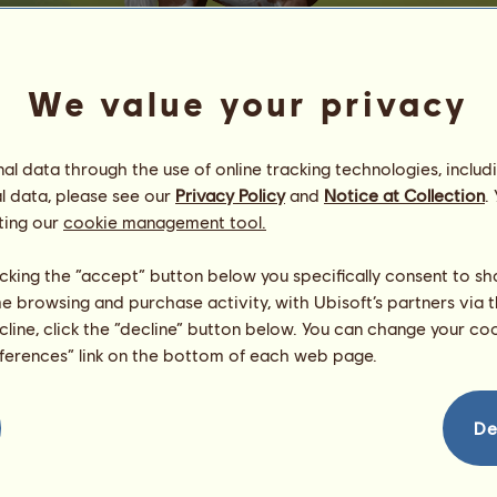
We value your privacy
l data through the use of online tracking technologies, includ
l data, please see our
Privacy Policy
and
Notice at Collection
.
Klaczka
ting our
cookie management tool.
the umbrella academy
Energia
94
%
licking the “accept” button below you specifically consent to s
08:00
Zdrowie
100
%
me browsing and purchase activity, with Ubisoft’s partners via t
Morale
94
%
ecline, click the “decline” button below. You can change your c
eferences” link on the bottom of each web page.
Umiejętności
Suma:
0.00
Wytrzymałość
0.00
Prędkość
0.00
De
Ujeżdżenie
0.00
Galop
0.00
Kłus
0.00