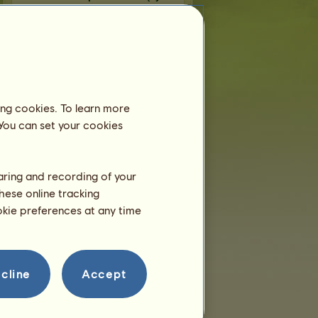
Rozmnażanie
ing cookies. To learn more
 You can set your cookies
haring and recording of your
hese online tracking
ookie preferences at any time
cline
Accept