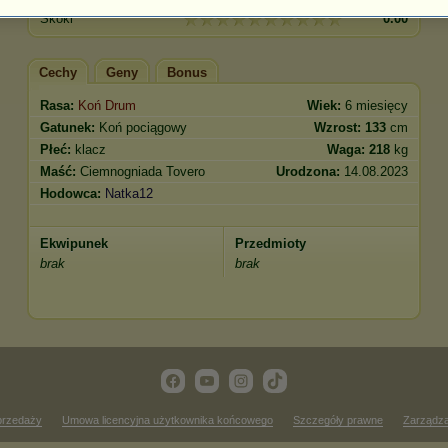
Skoki
0.00
Cechy
Geny
Bonus
Rasa:
Koń Drum
Wiek:
6 miesięcy
Gatunek:
Koń pociągowy
Wzrost:
133
cm
Płeć:
klacz
Waga:
218
kg
Maść:
Ciemnogniada Tovero
Urodzona:
14.08.2023
Hodowca:
Natka12
Ekwipunek
Przedmioty
brak
brak
przedaży
Umowa licencyjna użytkownika końcowego
Szczegóły prawne
Zarządza