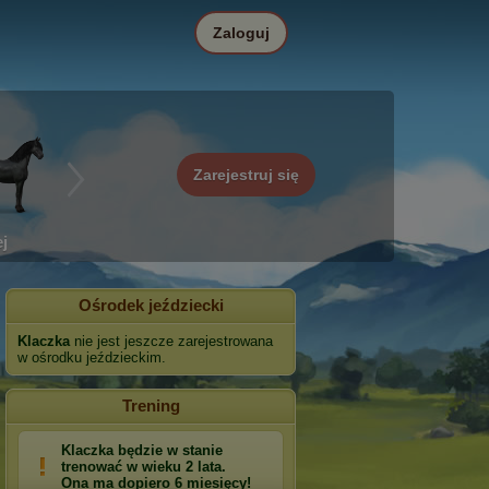
Zaloguj
Zarejestruj się
j
Ośrodek jeździecki
Klaczka
nie jest jeszcze zarejestrowana
w ośrodku jeździeckim.
Trening
Klaczka będzie w stanie
trenować w wieku 2 lata.
Ona ma dopiero 6 miesięcy!