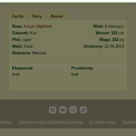
Cechy
Geny
Bonus
Rasa:
Kucyk Highland
Wiek:
8 miesięcy
Gatunek:
Kuc
Wzrost:
118
cm
Płeć:
ogier
Waga:
162
kg
Maść:
Kara
Urodzony:
22.04.2014
Hodowca:
Nekusia
Ekwipunek
Przedmioty
brak
brak
przedaży
Umowa licencyjna użytkownika końcowego
Szczegóły prawne
Zarządza