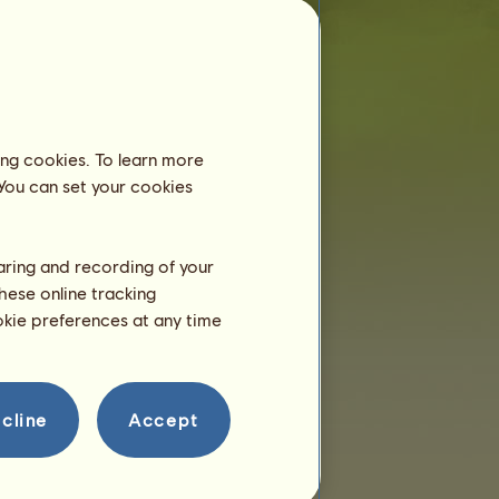
Rozmnażanie
ing cookies. To learn more
 You can set your cookies
haring and recording of your
hese online tracking
ookie preferences at any time
cline
Accept