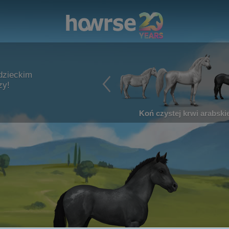
dzieckim
zy!
Koń czystej krwi arabskie