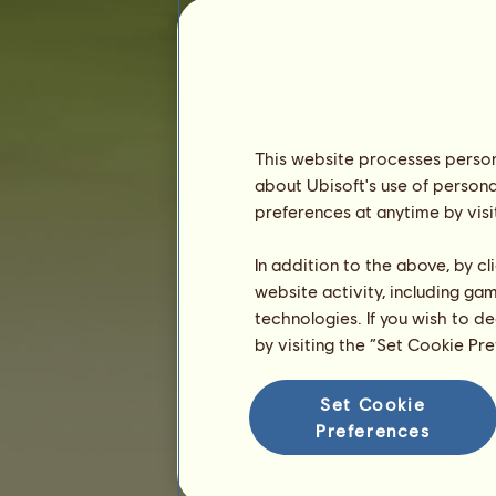
Staż :
609 dni
Ranking ogólny :
34578.
Fundusze :
193 987
Historia właścicieli
Ranking
This website processes persona
about Ubisoft's use of persona
Ranking ogólny
preferences at anytime by visi
Ranking gatunków
Ranking zwycięstw
In addition to the above, by c
website activity, including ga
technologies. If you wish to d
by visiting the “Set Cookie Pr
Set Cookie
Preferences