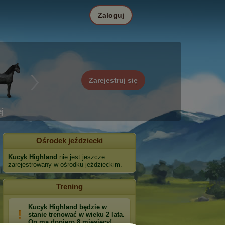
Zaloguj
Zarejestruj się
j
Ośrodek jeździecki
Kucyk Highland
nie jest jeszcze
zarejestrowany w ośrodku jeździeckim.
Trening
Kucyk Highland będzie w
stanie trenować w wieku 2 lata.
On ma dopiero 8 miesięcy!