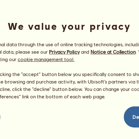
We value your privacy
l data through the use of online tracking technologies, includ
l data, please see our
Privacy Policy
and
Notice at Collection
.
ting our
cookie management tool.
Kucyk Highland
Energia
94
%
licking the “accept” button below you specifically consent to s
08:00
Zdrowie
100
%
me browsing and purchase activity, with Ubisoft’s partners via t
Morale
95
%
ecline, click the “decline” button below. You can change your c
eferences” link on the bottom of each web page.
Umiejętności
Suma:
0.00
Wytrzymałość
0.00
Prędkość
0.00
De
Ujeżdżenie
0.00
Galop
0.00
Kłus
0.00
Skoki
0.00