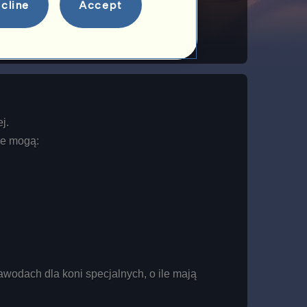
cline
Accept
j.
ie mogą:
wodach dla koni specjalnych, o ile mają