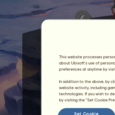
This website processes persona
Thor jest jednym z
koni nor
about Ubisoft's use of persona
Unieś zasłonę, która spowi
preferences at anytime by visi
tylko ostrożnie wybieraj mi
In addition to the above, by c
Gdy zdobędziesz 420 pkt, z
website activity, including ga
1 x
Piorun Zeusa
technologies. If you wish to d
by visiting the “Set Cookie Pr
Konia Thor nie można sprz
Jego umiejętności można r
Set Cookie