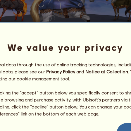
We value your privacy
THOR
l data through the use of online tracking technologies, includ
dyckich
.
l data, please see our
Privacy Policy
and
Notice at Collection
.
ła nordyckie krainy, zdobywając punkty za przejażdżki do Asgar
ting our
cookie management tool.
ejsca na przejażdżkę!
licking the “accept” button below you specifically consent to s
asłona uniesie się, a Thor da Ci nagrodę:
me browsing and purchase activity, with Ubisoft’s partners via t
ecline, click the “decline” button below. You can change your c
eferences” link on the bottom of each web page.
edać.
ozwijać
za pomocą Kuponów
.