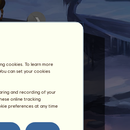
ing cookies. To learn more
 You can set your cookies
du, Midgardu i Niflheimu –
haring and recording of your
hese online tracking
ookie preferences at any time