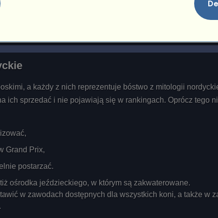
De
siadaczy konia Thor
yckie
skimi, a każdy z nich reprezentuje bóstwo z mitologii nordyckie
 ich sprzedać i nie pojawiają się w rankingach. Oprócz tego n
lizować,
w Grand Prix,
lnie postarzać.
tiż ośrodka jeździeckiego, w którym są zakwaterowane.
awić w zawodach dostępnych dla wszystkich koni, a także w za
.