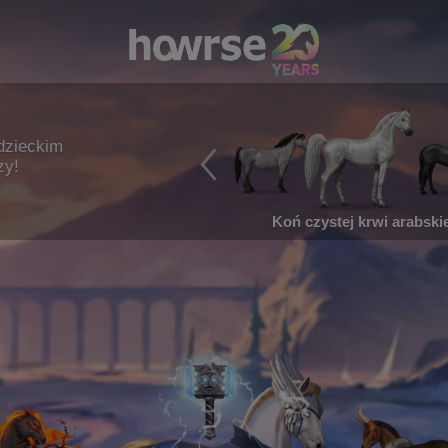
dzieckim
zy!
Koń czystej krwi arabskie