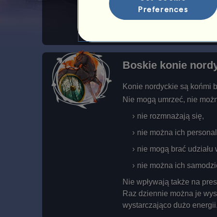
Zobacz listę wszystkich po
Preferences
Boskie konie nord
Konie nordyckie są końmi bo
Nie mogą umrzeć, nie można
nie rozmnażają się,
nie można ich persona
nie mogą brać udziału 
nie można ich samodzie
Nie wpływają także na pres
Raz dziennie można je wyst
wystarczająco dużo energii