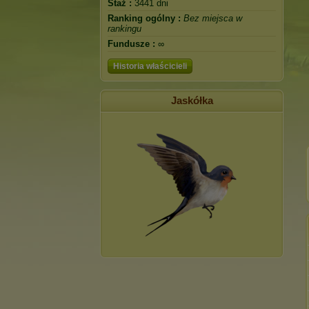
Staż :
3441 dni
Ranking ogólny :
Bez miejsca w
rankingu
Fundusze :
∞
Historia właścicieli
Jaskółka