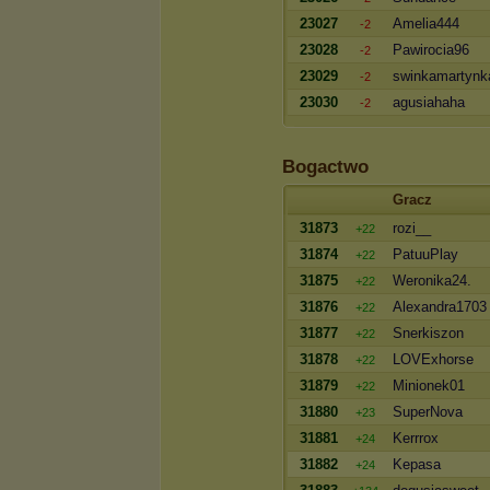
23027
Amelia444
-2
23028
Pawirocia96
-2
23029
swinkamartynk
-2
23030
agusiahaha
-2
Bogactwo
Gracz
31873
rozi__
+22
31874
PatuuPlay
+22
31875
Weronika24.
+22
31876
Alexandra1703
+22
31877
Snerkiszon
+22
31878
LOVExhorse
+22
31879
Minionek01
+22
31880
SuperNova
+23
31881
Kerrrox
+24
31882
Kepasa
+24