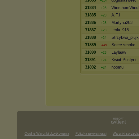
31883
dogusiasweet
+134
31884
WierchemWiec
+23
31885
A.F.I
+23
31886
Martyna283
+23
31887
_tola_918_
+23
31888
Strzykwa_plujk
+24
31889
Serce smoka
-449
31890
Laylaaw
+23
31891
Kwiat Pustyni
+24
31892
noomu
+24
Ogólne Warunki Użytkowania
Polityka prywatności
Warunki sprzeda