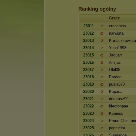
Ranking ogólny
Gracz
23011
cranchips
-2
23012
narwista
-2
23013
K.maczkowska
-2
23014
Yuno1998
-2
23015
Jaguarr
-2
23016
Alhijaz
-2
23017
Okil38
-2
23018
Pardao
-2
23019
pusia670
-2
23020
Kepasa
-2
23021
dorotasz99
-2
23022
biedronaaa
-2
23023
Konieso
-2
23024
Proud Chieftain
-2
23025
paprucka.
-2
23026
Sundance
-2