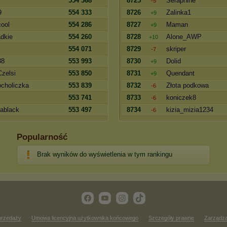
554 368
8725
Seraphine
-5
9
554 333
8726
Zalinka1
+9
ool
554 286
8727
Mаmаn
+9
dkie
554 260
8728
Alоnе_AWP
+10
554 071
8729
skripеr
-7
38
553 993
8730
Dоlid
+9
zelsi
553 850
8731
Quеndаnt
+9
choliczka
553 839
8732
Złota podkowa
-6
553 741
8733
koniczek8
-6
ablack
553 497
8734
kizia_mizia1234
-6
Popularność
Brak wyników do wyświetlenia w tym rankingu
przedaży
Umowa licencyjna użytkownika końcowego
Szczegóły prawne
Zarządza