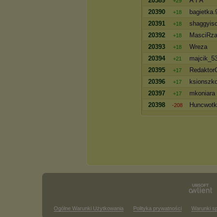
20389
A i A
+29
20390
bagietka.
+18
20391
shaggyisc
+18
20392
MasciRza
+18
20393
Wreza
+18
20394
majcik_5
+21
20395
RedaktorC
+17
20396
ksionszko
+17
20397
mkoniara
+17
20398
Huncwotk
-208
Ogólne Warunki Użytkowania
Polityka prywatności
Warunki s