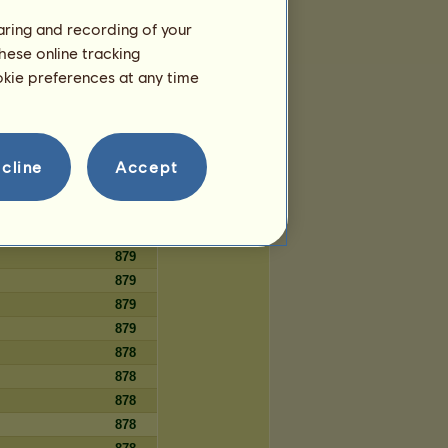
179
haring and recording of your
179
hese online tracking
179
ookie preferences at any time
179
cline
Accept
Dni
879
879
879
879
879
879
878
878
878
878