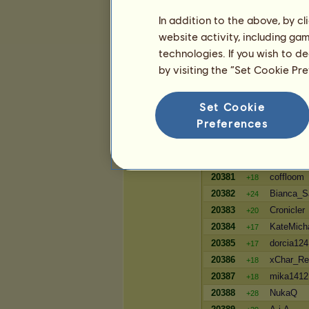
2420
DarkTea_2
-3
In addition to the above, by c
2421
serce999
-3
website activity, including ga
2422
januszol2
-3
technologies. If you wish to d
2423
howrse464
-3
by visiting the “Set Cookie Pr
Bogactwo
Set Cookie
Preferences
Gracz
20379
MarFes2
+19
20380
jowita05
+27
20381
coffloom
+18
20382
Bianca_S
+24
20383
Cronicler
+20
20384
KateMicha
+17
20385
dorcia124
+17
20386
xChar_Re
+18
20387
mika1412
+18
20388
NukaQ
+28