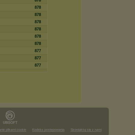
878
878
878
878
878
878
878
877
877
877
nie plikami cookie
Kodeks postępowania
Skontaktuj się z nami