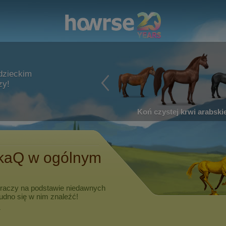
dzieckim
zy!
Koń czystej krwi arabskie
kaQ
w ogólnym
graczy na podstawie niedawnych
rudno się w nim znaleźć!
.