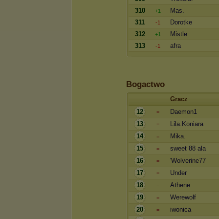
310
Mas.
+1
311
Dorotke
-1
312
Mistle
+1
313
afra
-1
Bogactwo
Gracz
12
Daemon1
=
13
Lila.Koniara
=
14
Mika.
=
15
sweet 88 ala
=
16
'Wolverine77
=
17
Under
=
18
Athene
=
19
Werewolf
=
20
iwonica
=