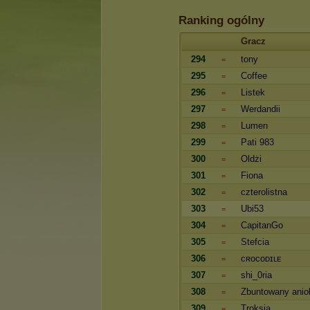
Ranking ogólny
Gracz
294
tony
=
295
Coffee
=
296
Listek
=
297
Werdandii
=
298
Lumen
=
299
Pati 983
=
300
Oldżi
=
301
Fiona
=
302
czterolistna
=
303
Ubi53
=
304
CapitanGo
=
305
Stefcia
=
306
ᴄʀoᴄoᴅɪʟᴇ
=
307
shi_0ria
=
308
Zbuntowany anio
=
309
Troksia.
=