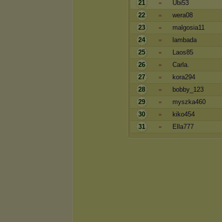
21
Ubi53
=
22
wera08
=
23
malgosia11
=
24
lambada
=
25
Laos85
=
26
Carla.
=
27
kora294
=
28
bobby_123
=
29
myszka460
=
30
kiko454
=
31
Ella777
=