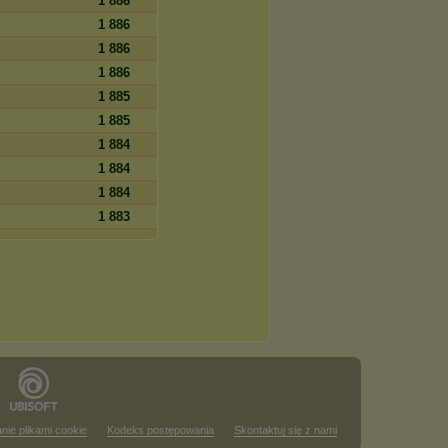
1 886
1 886
1 886
1 886
1 885
1 885
1 884
1 884
1 884
1 883
nie plikami cookie
Kodeks postępowania
Skontaktuj się z nami