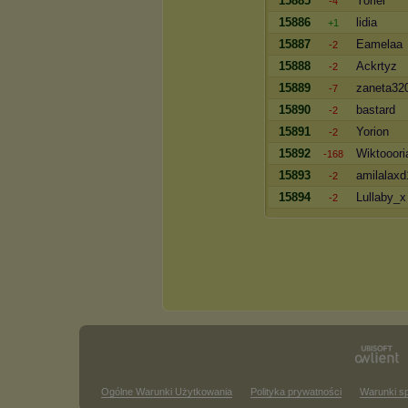
15885
Yoriel
-4
15886
lidia
+1
15887
Eamelaa
-2
15888
Ackrtyz
-2
15889
zaneta32
-7
15890
bastard
-2
15891
Yorion
-2
15892
Wiktooori
-168
15893
amilalaxd
-2
15894
Lullaby_x
-2
Ogólne Warunki Użytkowania
Polityka prywatności
Warunki s