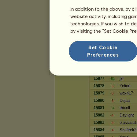
4341
werka0905
-3
In addition to the above, by c
4342
DrakoVira
-3
website activity, including ga
4343
Domin111
+7
technologies. If you wish to d
4344
Igrisa
-4
by visiting the “Set Cookie Pr
Bogactwo
Set Cookie
Preferences
Gracz
15875
julianatal
-2
15876
♥Milcząc
-2
15877
jzł
+51
15878
Yelion
-3
15879
wqx417
-3
15880
Dejaa
-3
15881
thixoll
+3
15882
Daylight
-4
15883
olarzasa1
-4
15884
Szafirek2
-4