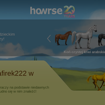
dzieckim
zy!
Koń czystej krwi arabskie
firek222
w
graczy na podstawie niedawnych
rudno się w nim znaleźć!
.