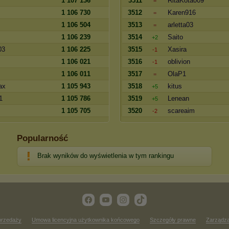
1 107 136
3511
RitaKota009
=
1 106 730
3512
Karen916
=
1 106 504
3513
arletta03
=
1 106 239
3514
Saito
+2
03
1 106 225
3515
Xasira
-1
1 106 021
3516
oblivion
-1
1 106 011
3517
OlaP1
=
ax
1 105 943
3518
kitus
+5
1
1 105 786
3519
Lenean
+5
1 105 705
3520
scareaim
-2
Popularność
Brak wyników do wyświetlenia w tym rankingu
przedaży
Umowa licencyjna użytkownika końcowego
Szczegóły prawne
Zarządza