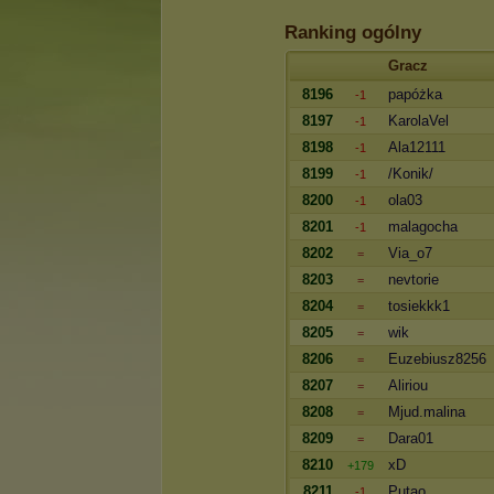
Ranking ogólny
Gracz
8196
papóżka
-1
8197
KarolaVel
-1
8198
Ala12111
-1
8199
/Konik/
-1
8200
ola03
-1
8201
malagocha
-1
8202
Via_o7
=
8203
nevtorie
=
8204
tosiekkk1
=
8205
wik
=
8206
Euzebiusz8256
=
8207
Aliriou
=
8208
Mjud.malina
=
8209
Dara01
=
8210
xD‎
+179
8211
Putao
-1