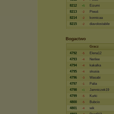
8212
Eizumi
+5
8213
Piwuś
-2
8214
konnicaa
-2
8215
diavolostabile
-2
Bogactwo
Gracz
4792
Elena12
-5
4793
Nerilee
-4
4794
kakalka
-4
4795
skusia
-4
4796
Wasabi
-3
4797
Palia
-1
4798
Jamniczek19
+1
4799
Kurki
-5
4800
Bubcio
-5
4801
wik
-4