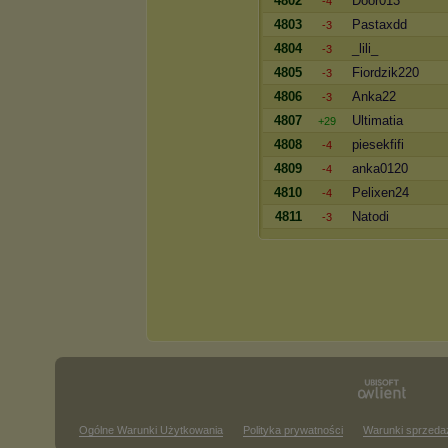
4802
Door013
-4
4803
Pastaxdd
-3
4804
_lili_
-3
4805
Fiordzik220
-3
4806
Anka22
-3
4807
Ultimatia
+29
4808
piesekfifi
-4
4809
anka0120
-4
4810
Pelixen24
-4
4811
Natodi
-3
Ogólne Warunki Użytkowania
Polityka prywatności
Warunki sprzeda