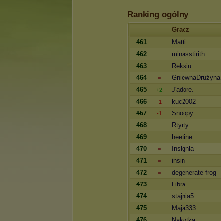
Ranking ogólny
Gracz
461
Matti
=
462
minasstirith
=
463
Reksiu
=
464
GniewnaDrużyna
=
465
J'adore.
+2
466
kuc2002
-1
467
Snoopy
-1
468
Rtyrty
=
469
heetine
=
470
Insignia
=
471
insin_
=
472
degenerate frog
=
473
Libra
=
474
stajnia5
=
475
Maja333
=
476
Nakotka
=