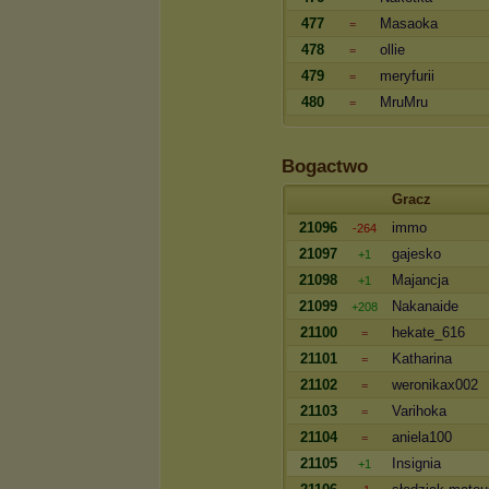
477
Masaoka
=
478
ollie
=
479
meryfurii
=
480
MruMru
=
Bogactwo
Gracz
21096
immo
-264
21097
gajesko
+1
21098
Majancja
+1
21099
Nakanaide
+208
21100
hekate_616
=
21101
Katharina
=
21102
weronikax002
=
21103
Varihoka
=
21104
aniela100
=
21105
Insignia
+1