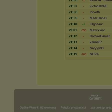
21106
słodziak mate
-1
21107
victoria0990
=
21108
Iorveth
=
21109
Madzialina1
=
21110
Olgozaur
+1
21111
Maxxxxior
-355
21112
HotokeHamari
=
21113
karina87
=
21114
Natyyy98
=
21115
NOVA
-263
Ogólne Warunki Użytkowania
Polityka prywatności
Warunki sprzeda