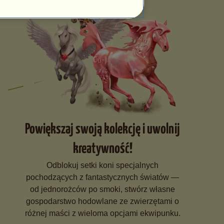
Powiększaj swoją kolekcję i uwolnij
kreatywność!
Odblokuj setki koni specjalnych
pochodzących z fantastycznych światów —
od jednorożców po smoki, stwórz własne
gospodarstwo hodowlane ze zwierzętami o
różnej maści z wieloma opcjami ekwipunku.