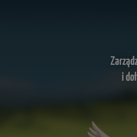
Zarząd
i do