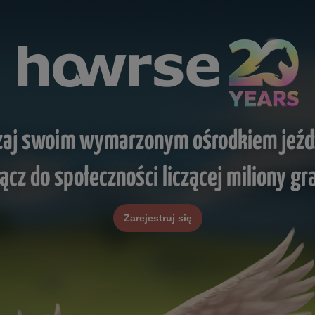
zaj swoim wymarzonym ośrodkiem jeźd
łącz do społeczności liczącej miliony gr
Zarejestruj się