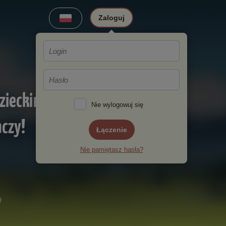
Zaloguj
zieckim
Nie wylogowuj się
aczy!
Łączenie
Nie pamiętasz hasła?