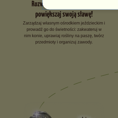
Rozwijaj ośrodek jeździecki i
powiększaj swoją sławę!
Zarządzaj własnym ośrodkiem jeździeckim i
prowadź go do świetności: zakwateruj w
nim konie, uprawiaj rośliny na paszę, twórz
przedmioty i organizuj zawody.