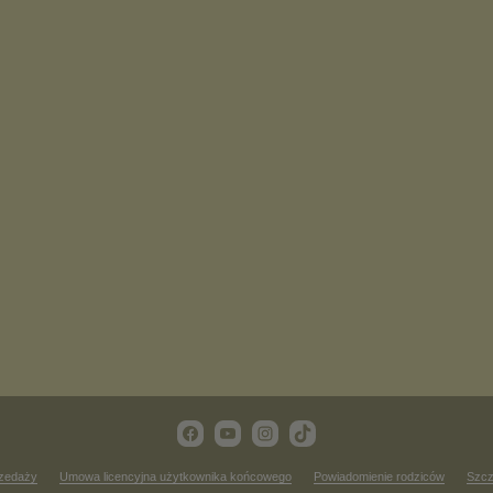
rzedaży
Umowa licencyjna użytkownika końcowego
Powiadomienie rodziców
Szcz