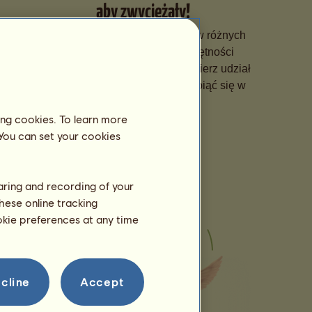
aby zwyciężały!
Wybieraj dla koni specjalizacje w różnych
dyscyplinach, szlifuj ich umiejętności
poprzez dopracowane treningi i bierz udział
w prestiżowych zawodach, aby piąć się w
rankingach.
ing cookies. To learn more
 You can set your cookies
haring and recording of your
hese online tracking
ookie preferences at any time
cline
Accept