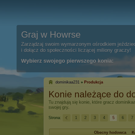
Graj w Howrse
Zarządzaj swoim wymarzonym ośrodkiem jeździe
i dołącz do społeczności liczącej miliony graczy!
Wybierz swojego pierwszego konia:
dominikaa231
»
Produkcja
Konie należące do d
Tu znajdują się konie, które gracz
dominika
swojej gry.
Strona:
1
2
3
4
5
6
7
Obecny hodowca
K