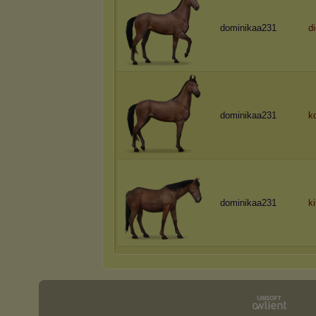
dominikaa231
di
dominikaa231
k
dominikaa231
ki