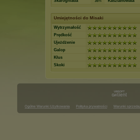
Skarogniada
Kasztanowata
35
%
Umiejętności do Misaki
Wytrzymałość
Prędkość
Ujeżdżenie
Galop
Kłus
Skoki
Ogólne Warunki Użytkowania
Polityka prywatności
Warunki sprzeda