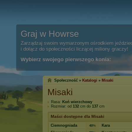
Graj w Howrse
Zarządzaj swoim wymarzonym ośrodkiem jeździe
i dołącz do społeczności liczącej miliony graczy!
Wybierz swojego pierwszego konia:
Społeczność »
Katalogi
»
Misaki
Misaki
Rasa:
Koń wierzchowy
Rozmiar: od
132
cm do
137
cm
Maści dostępne dla Misaki
Ciemnogniada
Kara
40
%