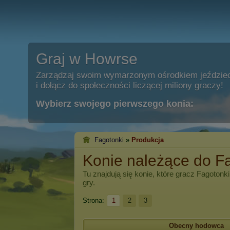
Graj w Howrse
Zarządzaj swoim wymarzonym ośrodkiem jeździe
i dołącz do społeczności liczącej miliony graczy!
Wybierz swojego pierwszego konia:
Fagotonki
»
Produkcja
Konie należące do F
Tu znajdują się konie, które gracz
Fagotonki
gry.
Strona:
1
2
3
Obecny hodowca