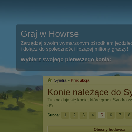
Graj w Howrse
Zarządzaj swoim wymarzonym ośrodkiem jeździe
i dołącz do społeczności liczącej miliony graczy!
Wybierz swojego pierwszego konia:
Syndra
»
Produkcja
Konie należące do S
Tu znajdują się konie, które gracz
Syndra
wy
gry.
Strona:
1
2
3
4
5
6
7
8
Obecny hodowca