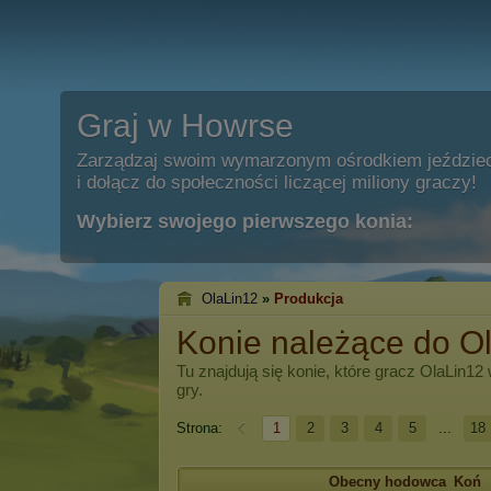
Graj w Howrse
Zarządzaj swoim wymarzonym ośrodkiem jeździe
i dołącz do społeczności liczącej miliony graczy!
Wybierz swojego pierwszego konia:
OlaLin12
»
Produkcja
Konie należące do O
Tu znajdują się konie, które gracz
OlaLin12
gry.
Strona:
1
2
3
4
5
...
18
Obecny hodowca
Koń