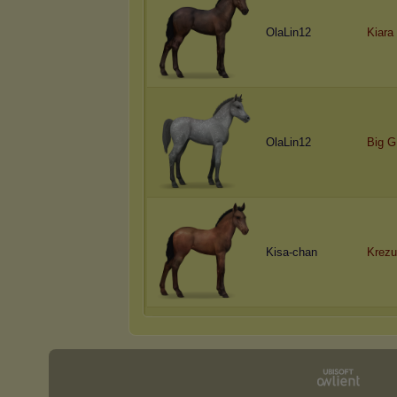
OlaLin12
Kiara
OlaLin12
Big G
Kisa-chan
Krezu