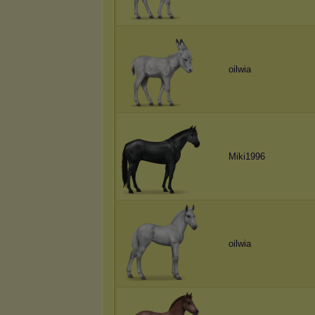
oilwia
Miki1996
oilwia