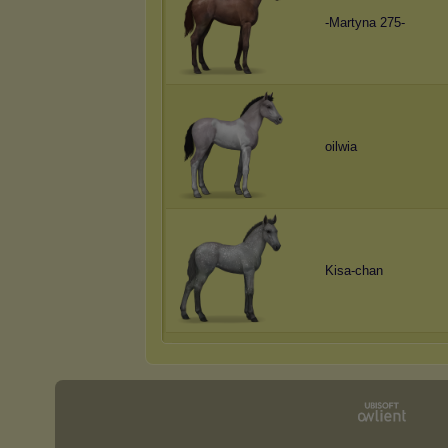
-Martyna 275-
oilwia
Kisa-chan