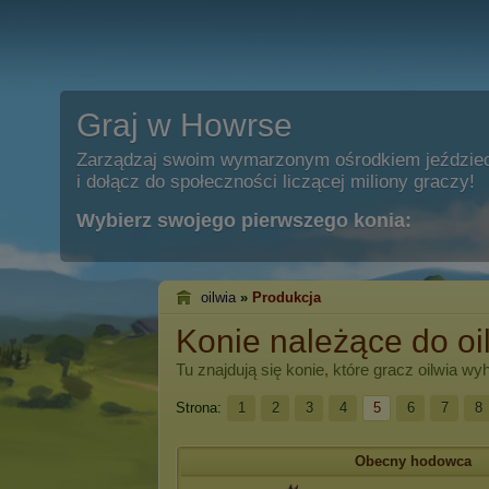
Graj w Howrse
Zarządzaj swoim wymarzonym ośrodkiem jeździe
i dołącz do społeczności liczącej miliony graczy!
Wybierz swojego pierwszego konia:
oilwia
»
Produkcja
Konie należące do oi
Tu znajdują się konie, które gracz
oilwia
wyho
Strona:
1
2
3
4
5
6
7
8
Obecny hodowca