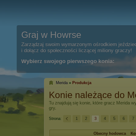
Graj w Howrse
Zarządzaj swoim wymarzonym ośrodkiem jeździe
i dołącz do społeczności liczącej miliony graczy!
Wybierz swojego pierwszego konia:
Merida
»
Produkcja
Konie należące do M
Tu znajdują się konie, które gracz
Merida
wy
gry.
Strona:
1
2
3
4
5
6
7
Obecny hodowca
Ko