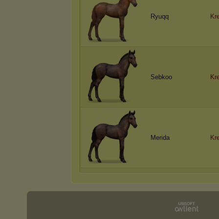
Ryuqq
Kr
Sebkoo
Kr
Merida
Kr