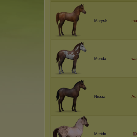
Marys5
ma
Merida
wa
Nixsia
Au
Merida