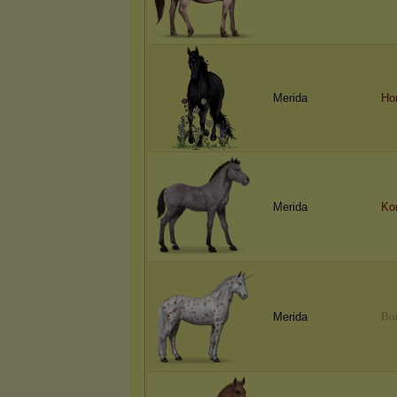
Merida
Ho
Merida
Kon
B
o
Merida