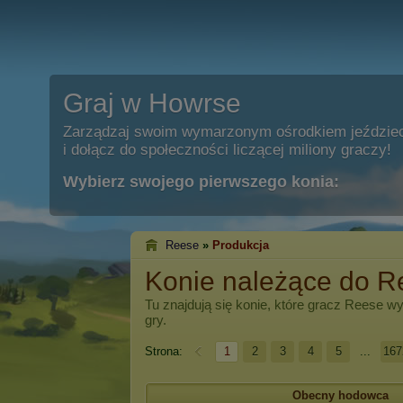
Graj w Howrse
Zarządzaj swoim wymarzonym ośrodkiem jeździe
i dołącz do społeczności liczącej miliony graczy!
Wybierz swojego pierwszego konia:
Reese
»
Produkcja
Konie należące do R
Tu znajdują się konie, które gracz
Reese
wy
gry.
Strona:
1
2
3
4
5
...
167
Obecny hodowca