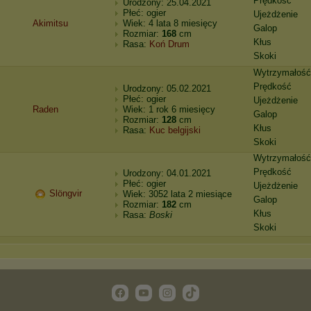
Prędkość
Urodzony: 25.04.2021
Płeć: ogier
Ujeżdżenie
Akimitsu
Wiek: 4 lata 8 miesięcy
Galop
Rozmiar:
168
cm
Kłus
Rasa:
Koń Drum
Skoki
Wytrzymałość
Prędkość
Urodzony: 05.02.2021
Płeć: ogier
Ujeżdżenie
Raden
Wiek: 1 rok 6 miesięcy
Galop
Rozmiar:
128
cm
Kłus
Rasa:
Kuc belgijski
Skoki
Wytrzymałość
Prędkość
Urodzony: 04.01.2021
Płeć: ogier
Ujeżdżenie
Slöngvir
Wiek: 3052 lata 2 miesiące
Galop
Rozmiar:
182
cm
Kłus
Rasa:
Boski
Skoki