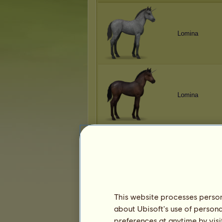
Lomina
Lomina
Lomina
This website processes persona
about Ubisoft's use of persona
Lomina
preferences at anytime by visi