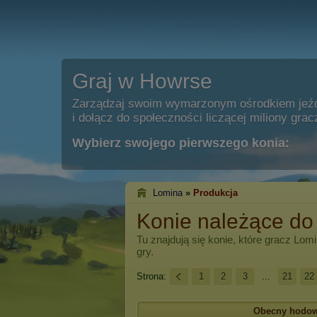
Graj w Howrse
Zarządzaj swoim wymarzonym ośrodkiem jeź
i dołącz do społeczności liczącej miliony grac
Wybierz swojego pierwszego konia:
Lomina
»
Produkcja
Konie należące do
Tu znajdują się konie, które gracz
Lomi
gry.
Strona:
1
2
3
...
21
22
Obecny hodo