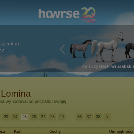
dzieckim
zy!
Koń czystej krwi arabskie
 Lomina
na
wyhodował od początku swojej
23
24
25
26
27
28
29
...
36
37
38
wca
Koń
Cechy
Umiejętności