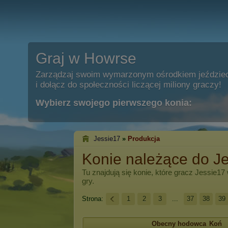
Graj w Howrse
Zarządzaj swoim wymarzonym ośrodkiem jeździe
i dołącz do społeczności liczącej miliony graczy!
Wybierz swojego pierwszego konia:
Jessie17
»
Produkcja
Konie należące do J
Tu znajdują się konie, które gracz
Jessie17
gry.
Strona:
1
2
3
...
37
38
39
Obecny hodowca
Koń