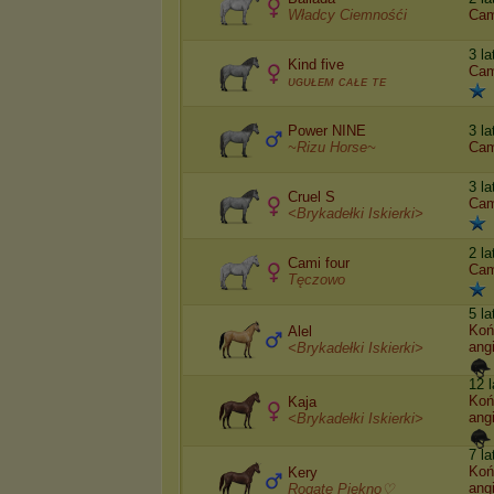
Władcy Ciemnośći
Cam
3 l
Kind five
Cam
ᴜɢᴜᴌᴇᴍ ᴄᴀᴌᴇ ᴛᴇ
Power NINE
3 l
~Rizu Horse~
Cam
3 la
Cruel S
Cam
<Brykadełki Iskierki>
2 l
Cami four
Cam
Tęczowo
5 la
Koń
Alel
angi
<Brykadełki Iskierki>
12 
Koń
Kaja
angi
<Brykadełki Iskierki>
7 l
Koń
Kery
angi
Rogate Piękno♡