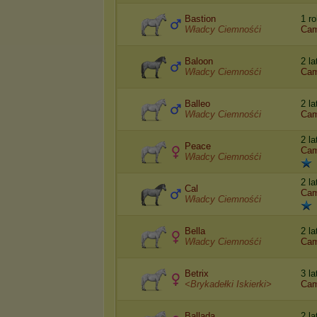
Bastion
1 r
Władcy Ciemnośći
Cam
Baloon
2 l
Władcy Ciemnośći
Cam
Balleo
2 l
Władcy Ciemnośći
Cam
2 l
Peace
Cam
Władcy Ciemnośći
2 l
Cal
Cam
Władcy Ciemnośći
Bella
2 l
Władcy Ciemnośći
Cam
Betrix
3 la
<Brykadełki Iskierki>
Cam
Ballada
2 l