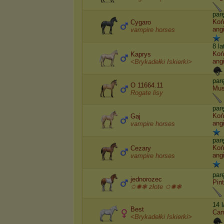
par
Koń
Cygaro
angi
vampire horses
8 la
Koń
Kaprys
angi
<Brykadełki Iskierki>
par
O 11664.11
Mus
Rogate lisy
par
Koń
Gaj
angi
vampire horses
par
Koń
Cezary
angi
vampire horses
par
jednorozec
Pin
✩✺❃ złote ✩✺❃
14 
Best
Cam
<Brykadełki Iskierki>