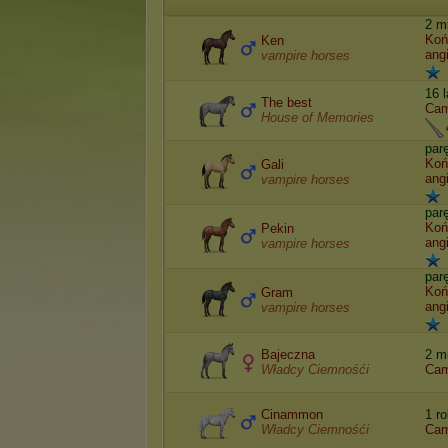
2 m
Koń
Ken
angi
vampire horses
16 
The best
Cam
House of Memories
par
Koń
Gali
angi
vampire horses
par
Koń
Pekin
angi
vampire horses
par
Koń
Gram
angi
vampire horses
Bajeczna
2 m
Władcy Ciemnośći
Cam
Cinammon
1 r
Władcy Ciemnośći
Cam