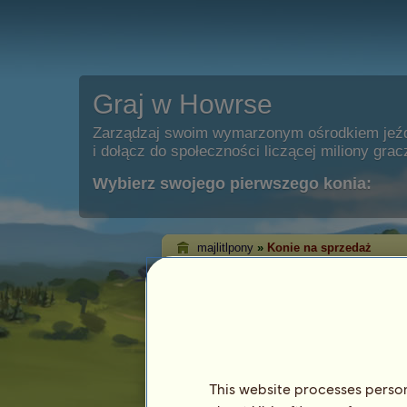
Graj w Howrse
Zarządzaj swoim wymarzonym ośrodkiem jeź
i dołącz do społeczności liczącej miliony grac
Wybierz swojego pierwszego konia:
majlitlpony
»
Konie na sprzedaż
Konie wystawione 
majlitlpony na spr
Na tej stronie możesz zobaczyć konie
przez gracza: majlitlpony.
This website processes persona
Koń