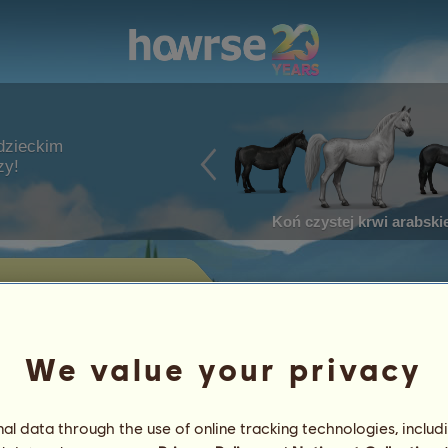
dzieckim
zy!
Koń czystej krwi arabskie
przez gracza
zedaż
We value your privacy
 wystawione aktualnie na sprzedaż
l data through the use of online tracking technologies, includ
Osiągnięcia
Szczegóły
Przedmioty