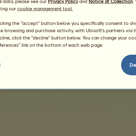
/
l data, please see our
Privacy Policy
and
Notice at Collection
.
Umiejętności
Genetyka
ting our
cookie management tool.
Brak sprzedaży do wyświetlenia
licking the “accept” button below you specifically consent to s
me browsing and purchase activity, with Ubisoft’s partners via t
ecline, click the “decline” button below. You can change your c
eferences” link on the bottom of each web page.
De
przedaży
Umowa licencyjna użytkownika końcowego
Szczegóły prawne
Zarządza