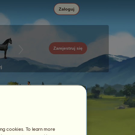
Zaloguj
Zarejestruj się
j
ing cookies. To learn more
Data
Cena