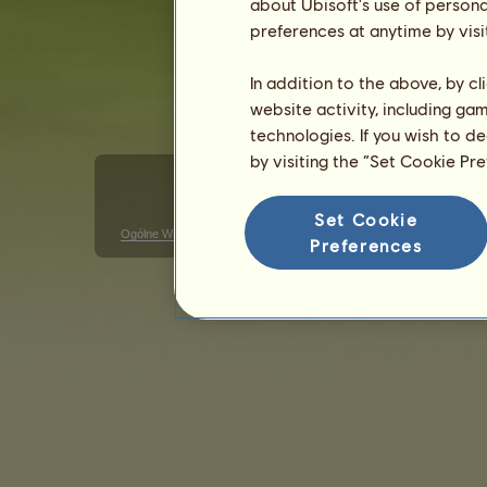
about Ubisoft's use of persona
preferences at anytime by visi
In addition to the above, by c
website activity, including ga
technologies. If you wish to d
by visiting the “Set Cookie Pr
Set Cookie
Ogólne Warunki Użytkowania
Polityka prywatności
Warunki s
Preferences