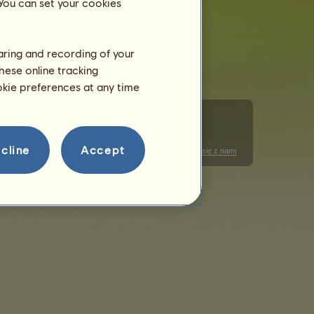
 You can set your cookies
haring and recording of your
hese online tracking
ookie preferences at any time
cline
Accept
nie plikami cookie
Kodeks postępowania
Skontaktuj się z nami