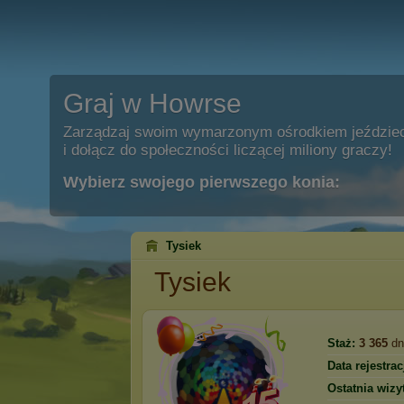
Graj w Howrse
Zarządzaj swoim wymarzonym ośrodkiem jeździe
i dołącz do społeczności liczącej miliony graczy!
Wybierz swojego pierwszego konia:
Tysiek
Tysiek
Staż:
3 365
dn
Data rejestracj
Ostatnia wizy