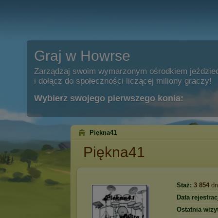
Graj w Howrse
Zarządzaj swoim wymarzonym ośrodkiem jeździe
i dołącz do społeczności liczącej miliony graczy!
Wybierz swojego pierwszego konia:
Piękna41
Piękna41
Staż:
3 854
dn
Data rejestracj
Ostatnia wizy