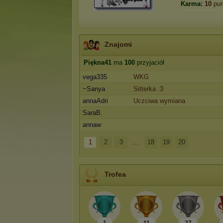
Karma:
10
pun
Znajomi
Piękna41
ma
100
przyjaciół
vega335
WKG
~Sanya
Sitterka :3
annaAdri
Uczciwa wymiana
SaraB.
annaw
1
2
3
...
18
19
20
Trofea