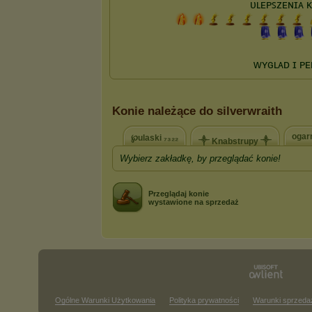
Konie należące do silverwraith
ogar
℘ulaski ₇₃₂₂
༒ Knabstrupy ༒
Wybierz zakładkę, by przeglądać konie!
Przeglądaj konie
wystawione na sprzedaż
Ogólne Warunki Użytkowania
Polityka prywatności
Warunki sprzeda