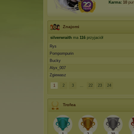
Karma:
10
pun
Znajomi
silverwraith
ma
116
przyjaciół
Rys
Pompompurin
Bucky
Alyx_007
Zgiewasz
1
2
3
...
22
23
24
Trofea