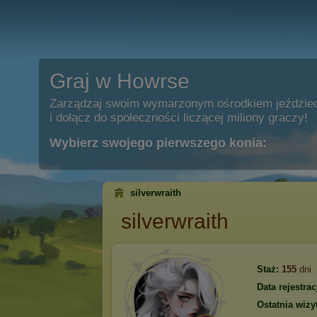
Graj w Howrse
Zarządzaj swoim wymarzonym ośrodkiem jeździe
i dołącz do społeczności liczącej miliony graczy!
Wybierz swojego pierwszego konia:
silverwraith
silverwraith
Staż:
155
dni
Data rejestracj
Ostatnia wizy